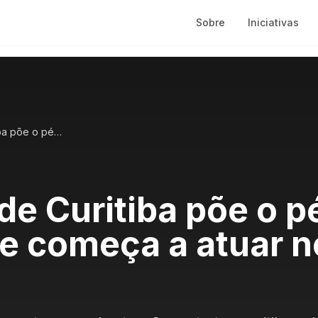
Sobre
Iniciativas
Startup de Curitiba põe o pé na estrada e começa a atuar no exterior
de Curitiba põe o p
 e começa a atuar n