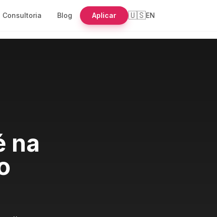
🇺🇸
Consultoria
Blog
Aplicar
EN
é na
o