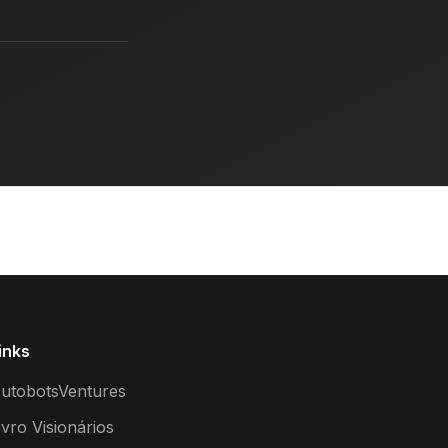
inks
utobotsVentures
ivro Visionários