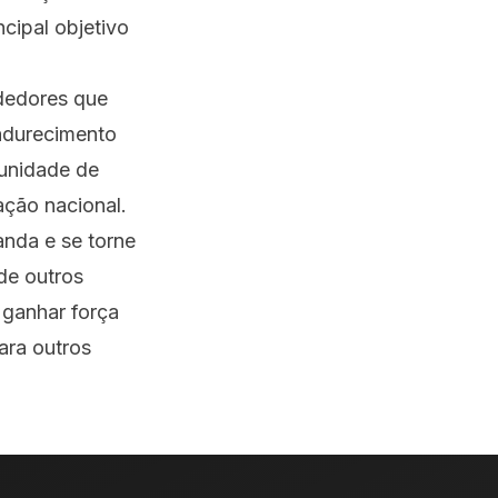
cipal objetivo
ndedores que
madurecimento
tunidade de
ação nacional.
nda e se torne
de outros
 ganhar força
ara outros