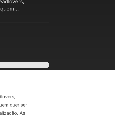
eadlovers,
 quem...
dlovers,
quem quer ser
alização. As