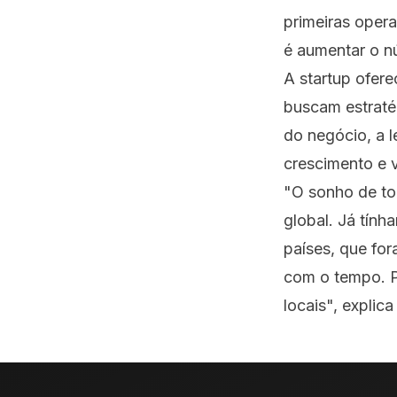
primeiras oper
é aumentar o nú
A startup ofer
buscam estraté
do negócio, a 
crescimento e v
"O sonho de to
global. Já tính
países, que fo
com o tempo. P
locais", expli