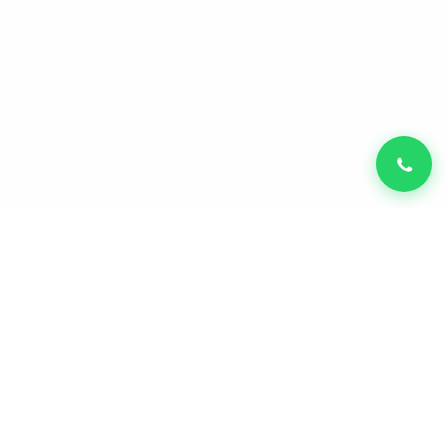
Diego Carmona
CVO & Founder da Autobots Ventures —
venture builder de SaaS e IA.
Exit leadlovers + IPO Nasdaq.