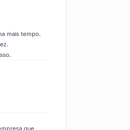
a mais tempo.
ez.
sso.
 empresa que