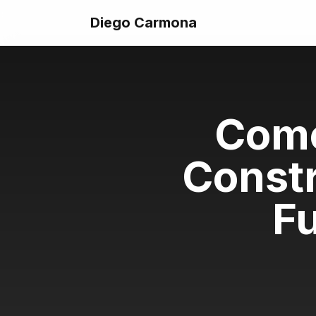
Diego Carmona
Como
Const
F