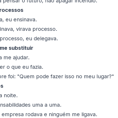
 pensar o futuro, não apagar incêndio.
processos
a, eu ensinava.
nava, virava processo.
processo, eu delegava.
 me substituir
a me ajudar.
er o que eu fazia.
re foi: "Quem pode fazer isso no meu lugar?"
os
a noite.
onsabilidades uma a uma.
a empresa rodava e ninguém me ligava.