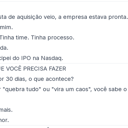
a de aquisição veio, a empresa estava pronta.
 mim.
 Tinha time. Tinha processo.
ida.
icipei do IPO na Nasdaq.
E VOCÊ PRECISA FAZER
r 30 dias, o que acontece?
r "quebra tudo" ou "vira um caos", você sabe o
mais.
hor.