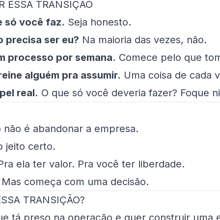
 ESSA TRANSIÇÃO
e só você faz.
Seja honesto.
o precisa ser eu?
Na maioria das vezes, não.
 processo por semana.
Comece pelo que tom
reine alguém pra assumir.
Uma coisa de cada v
pel real.
O que só você deveria fazer? Foque ni
o não é abandonar a empresa.
 jeito certo.
Pra ela ter valor. Pra você ter liberdade.
. Mas começa com uma decisão.
ESSA TRANSIÇÃO?
ue tá preso na operação e quer construir uma