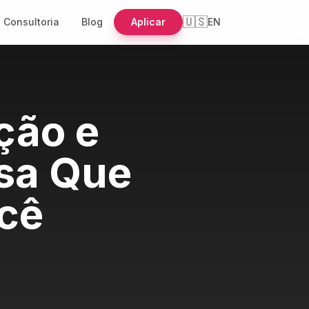
🇺🇸
Consultoria
Blog
Aplicar
EN
ção e
sa Que
cê