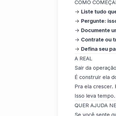
COMO COMEÇAR
→
Liste tudo qu
→
Pergunte: iss
→
Documente um
→
Contrate ou t
→
Defina seu pa
A REAL
Sair da operaçã
É construir ela do
Pra ela crescer. 
Isso leva tempo
QUER AJUDA N
Se você sente q