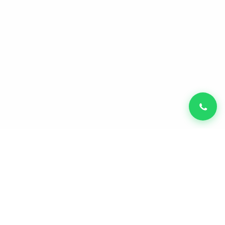
Diego Carmona
CVO & Founder da Autobots Ventures —
venture builder de SaaS e IA.
Exit leadlovers + IPO Nasdaq.