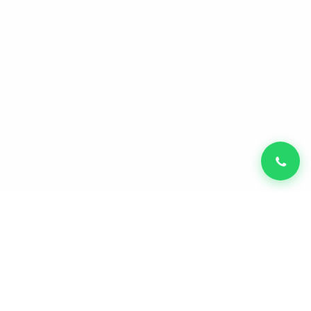
Diego Carmona
CVO & Founder da Autobots Ventures —
venture builder de SaaS e IA.
Exit leadlovers + IPO Nasdaq.