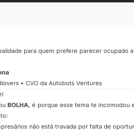
alidade para quem prefere parecer ocupado a
ona
dlovers • CVO da Autobots Ventures
e!
tou
BOLHA
, é porque esse tema te incomodou 
to:
presários não está travada por falta de oportu