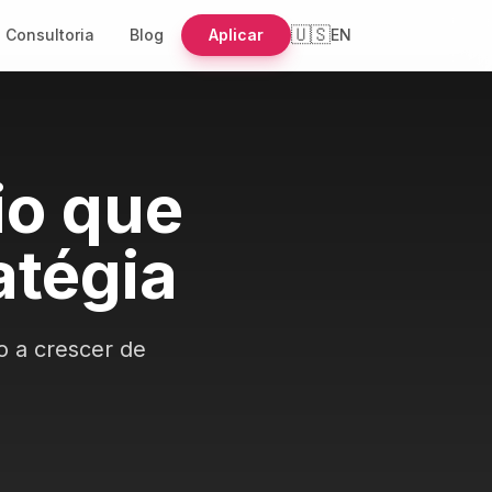
🇺🇸
Consultoria
Blog
Aplicar
EN
io que
atégia
 a crescer de