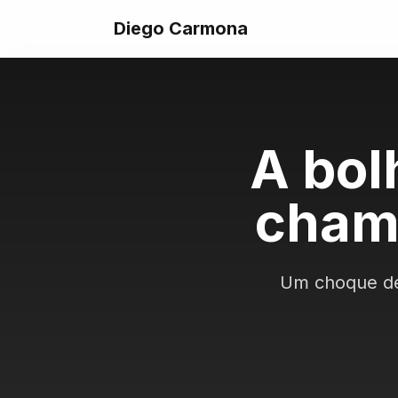
Diego Carmona
A bol
chama
Um choque de