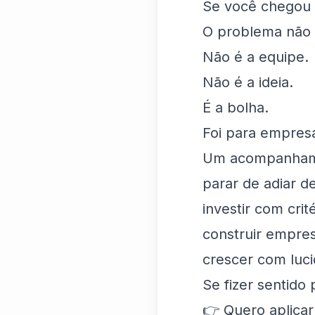
Se você chegou a
O problema não 
Não é a equipe.
Não é a ideia.
É a bolha.
Foi para empresá
Um acompanhame
parar de adiar d
investir com cri
construir empre
crescer com luc
Se fizer sentido
👉
Quero aplicar