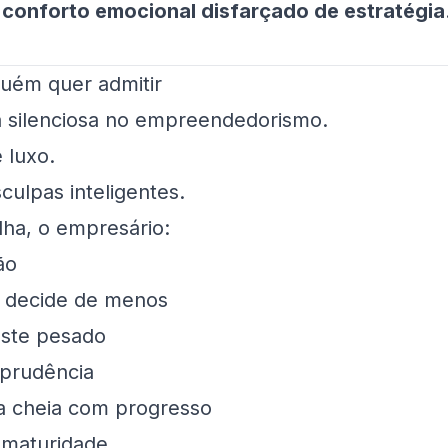
r
conforto emocional disfarçado de estratégia
guém quer admitir
a silenciosa no empreendedorismo.
e luxo.
sculpas inteligentes.
ha, o empresário:
ão
e decide de menos
este pesado
prudência
 cheia com progresso
 maturidade.