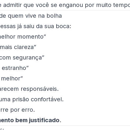
e admitir que você se enganou por muito temp
 de quem vive na bolha
essas já saiu da sua boca:
melhor momento”
mais clareza”
r com segurança”
 estranho”
r melhor”
arecem responsáveis.
ma prisão confortável.
re por erro.
ento bem justificado
.