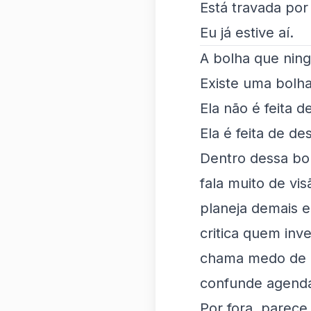
Está travada po
Eu já estive aí.
A bolha que nin
Existe uma bolh
Ela não é feita d
Ela é feita de de
Dentro dessa bol
fala muito de vis
planeja demais 
critica quem inv
chama medo de 
confunde agenda
Por fora, parece