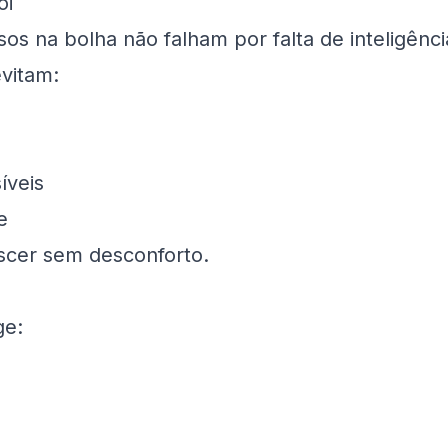
ói
os na bolha não falham por falta de inteligênci
vitam:
íveis
e
scer sem desconforto.
ge: