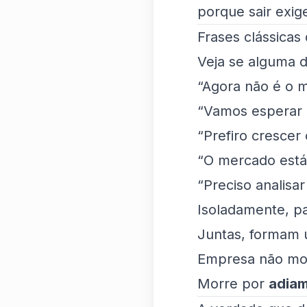
porque sair exig
Frases clássicas
Veja se alguma d
“Agora não é o 
“Vamos esperar 
“Prefiro cresce
“O mercado está
“Preciso analisa
Isoladamente, p
Juntas, formam u
Empresa não mor
Morre por
adiam