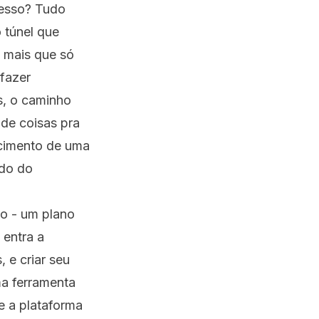
cesso? Tudo
 túnel que
e mais que só
 fazer
s, o caminho
 de coisas pra
scimento de uma
ndo do
no - um plano
 entra a
 e criar seu
ma ferramenta
ue a plataforma