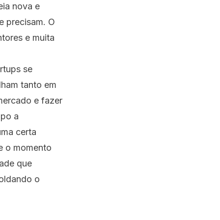
eia nova e
 e precisam. O
tores e muita
rtups se
ilham tanto em
mercado e fazer
ipo a
uma certa
a e o momento
dade que
moldando o