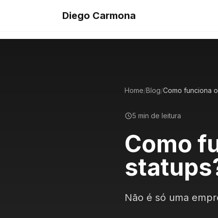
Diego Carmona
Home
/
Blog
/
5 min de leitura
Como fu
statups
Não é só uma empre