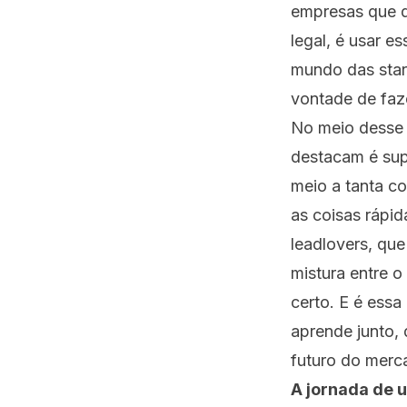
empresas que q
legal, é usar e
mundo das star
vontade de faze
No meio desse 
destacam é sup
meio a tanta c
as coisas rápid
leadlovers, qu
mistura entre 
certo. E é ess
aprende junto,
futuro do merc
A jornada de u