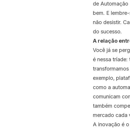
de Automação d
bem. E lembre-s
não desistir. 
do sucesso.
A relação entr
Você já se per
é nessa tríade:
transformamos 
exemplo, plata
como a automaç
comunicam com 
também compens
mercado cada v
A inovação é o