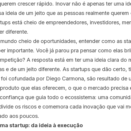
uerem crescer rápido. Inovar não é apenas ter uma id
ssa ideia de um jeito que as pessoas realmente querem
tups está cheio de empreendedores, investidores, men
r diferente.
mundo cheio de oportunidades, entender como as sta
er importante. Você já parou pra pensar como elas br
ompetição? A resposta está em ter uma ideia clara do 
as e de um jeito diferente. As startups que dão certo, t
e foi cofundada por Diego Carmona, são resultado de 
o produto que elas oferecem, o que o mercado precis
a confiança que guia todo o ecossistema: uma comuni
 divide os riscos e comemora cada inovação que vai 
ado aos poucos.
ma startup: da ideia à execução