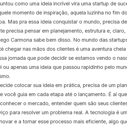
guntou como uma ideia incrível vira uma startup de su
ele momento de inspiração, aquela luzinha no fim do
oa. Mas pra essa ideia conquistar o mundo, precisa d
te precisa pensar em planejamento, estrutura e, claro,
iego Carmona sabe bem disso. No mundo das startup
té chegar nas mãos dos clientes é uma aventura cheia
essa jornada que pode decidir se estamos vendo o na
el ou apenas uma ideia que passou rapidinho pelo mu
smo.
cide colocar sua ideia em prática, precisa de um pla
e você guia em cada etapa até o lançamento. É aí que
conhecer o mercado, entender quem são seus clientes,
iço para resolver um problema real. A tecnologia é u
inovar e a tornar esse processo mais eficiente, algo q