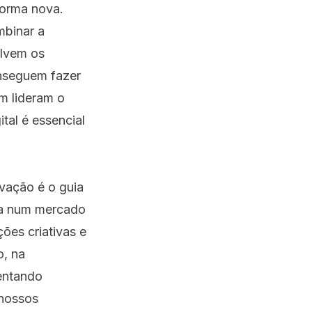
forma nova.
mbinar a
olvem os
onseguem fazer
m lideram o
tal é essencial
vação é o guia
ca num mercado
ões criativas e
, na
ventando
 nossos