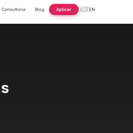
🇺🇸
Consultoria
Blog
Aplicar
EN
as