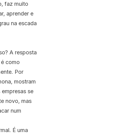
, faz muito
ar, aprender e
egrau na escada
so? A resposta
a é como
ente. Por
rmona, mostram
s empresas se
te novo, mas
acar num
rmal. É uma