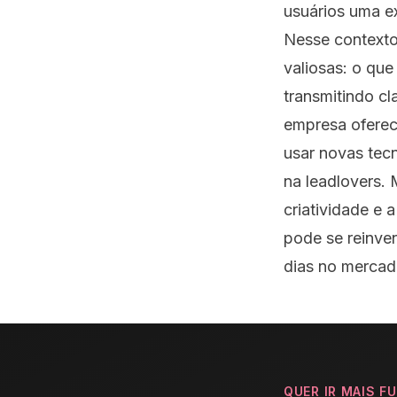
usuários uma ex
Nesse contexto
valiosas: o que
transmitindo cl
empresa oferec
usar novas tec
na leadlovers.
criatividade e
pode se reinve
dias no mercado
QUER IR MAIS F