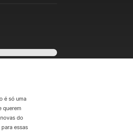
o é só uma
ue querem
s novas do
 para essas