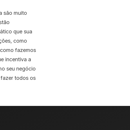
a são muito
stão
rático que sua
ações, como
, como fazemos
e incentiva a
omo seu negócio
 fazer todos os