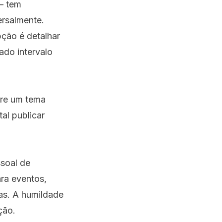
— tem
ersalmente.
pção é detalhar
do intervalo
bre um tema
al publicar
ssoal de
ra eventos,
cas. A humildade
ção.