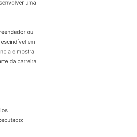
desenvolver uma
preendedor ou
rescindível em
ncia e mostra
rte da carreira
ios
xecutado: