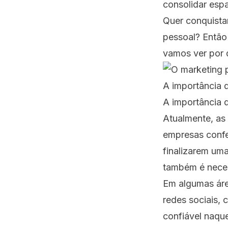
consolidar esp
Quer conquistar
pessoal? Então 
vamos ver por 
A importância 
A importância 
Atualmente, as
empresas confe
finalizarem uma
também é neces
Em algumas áre
redes sociais,
confiável naqu