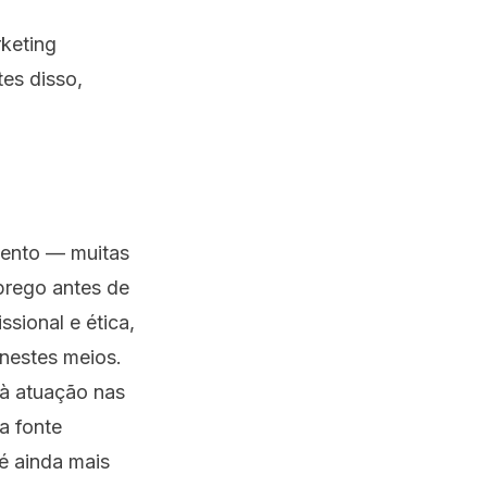
rketing
tes disso,
mento — muitas
prego antes de
sional e ética,
nestes meios.
 à atuação nas
a fonte
é ainda mais