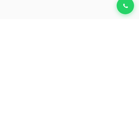
Diego Carmona
CVO & Founder da Autobots Ventures —
venture builder de SaaS e IA.
Exit leadlovers + IPO Nasdaq.
Navegação
Sobre
Iniciativas